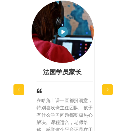
法国学员家长
南美学
在哈兔上课一直都挺满意，
我非常后悔没
特别喜欢班主任团队，孩子
始学中文，目
有什么学习问题都积极热心
年级，学习成
解决。课程适合，老师给
看懂大部分电
你，感觉这个平台还是在用
斗剧，还能猜