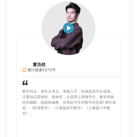
董浩然
累计授课5370节
累
课程设
教学特点：擅长从考点、考题入手，快速提高学生成绩。
教学特
学环节
注重知识逻辑性、整体性，从原理上讲懂学生。教学风格
学。
法。 擅
轻松幽默，能因材施教，培养起学生对数学的热爱! 擅长课
ero
列课程、
程：《联考数学》《人教版初中数学》《人教版小学数
》等文
学》。